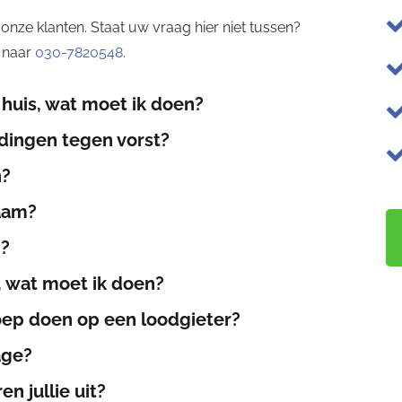
onze klanten. Staat uw vraag hier niet tussen?
 naar
030-7820548
.
 huis, wat moet ik doen?
dingen tegen vorst?
n?
zaam?
n?
g, wat moet ik doen?
oep doen op een loodgieter?
age?
 jullie uit?