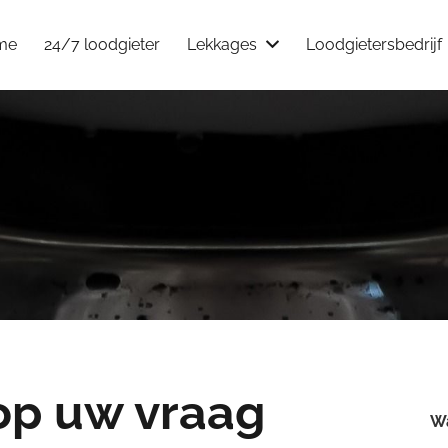
me
24/7 loodgieter
Lekkages
Loodgietersbedrijf
op uw vraag
Wa