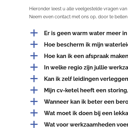
Hieronder leest u alle veelgestelde vragen van 
Neem even contact met ons op, door te bellen
a
Er is geen warm water meer in
a
Hoe bescherm ik mijn waterlei
a
Hoe kan ik een afspraak make
a
In welke regio zijn jullie werk
a
Kan ik zelf leidingen verlegge
a
Mijn cv-ketel heeft een storin
a
Wanneer kan ik beter een ber
a
Wat moet ik doen bij een lekk
a
Wat voor werkzaamheden voeren