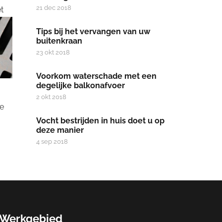
21 dec 2018
t
Tips bij het vervangen van uw
buitenkraan
23 okt 2018
Voorkom waterschade met een
degelijke balkonafvoer
2 okt 2018
ie
Vocht bestrijden in huis doet u op
deze manier
4 sep 2018
Werkgebied