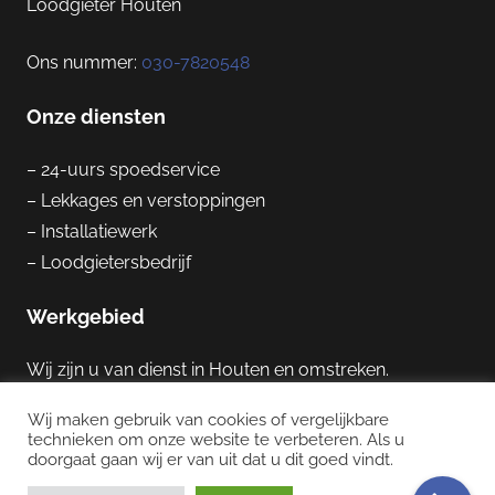
Loodgieter Houten
Ons nummer:
030-7820548
Onze diensten
– 24-uurs spoedservice
– Lekkages en verstoppingen
– Installatiewerk
– Loodgietersbedrijf
Werkgebied
Wij zijn u van dienst in Houten en omstreken.
Wij maken gebruik van cookies of vergelijkbare
technieken om onze website te verbeteren. Als u
Loodgieter Houten
–
Disclaimer
–
Privacybeleid
doorgaat gaan wij er van uit dat u dit goed vindt.